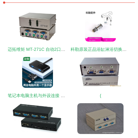
迈拓维矩 MT-271C 自动2口KVM切换器 一机掌控多主机，高效办公省钱神器
科勒原装正品浴缸淋浴切换器 如何挑到真配件，一招看懂型号3008851-cp
笔记本电脑主机与外设连接 巧用转换器切换器实现高效协作
{