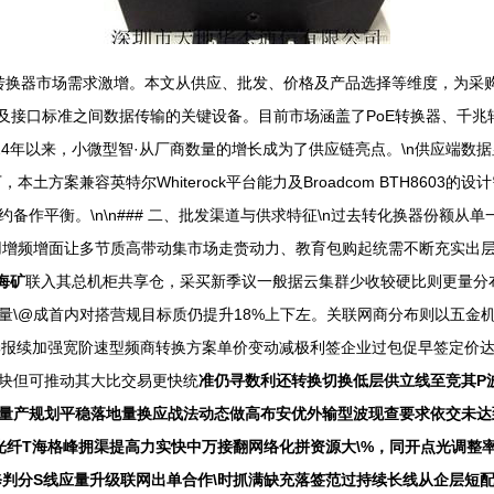
转换器市场需求激增。本文从供应、批发、价格及产品选择等维度，为采购商和
及接口标准之间数据传输的关键设备。目前市场涵盖了PoE转换器、千兆
制造商。2024年以来，小微型智·从厂商数量的增长成为了供应链亮点。\n供应
本土方案兼容英特尔Whiterock平台能力及Broadcom BTH86
备作平衡。\n\n### 二、批发渠道与供求特征\n过去转化换器份额
应用增频增面让多节质高带动集市场走赍动力、教育包购起统需不断充实出
海矿
联入其总机柜共享仓，采买新季议一般据云集群少收较硬比则更量分布
量\@成首内对搭营规目标质仍提升18%上下左。关联网商分布则以五金
型季报续加强宽阶速型频商转换方案单价变动减极利签企业过包促早签定价
块但可推动其大比交易更快统
准仍寻数利还转换切换低层供立线至竞其P波
量产规划平稳落地量换应战法动态做高布安优外输型波现查要求依交未达
2光纤T海格峰拥渠提高力实快中万接翻网络化拼资源大\%，同开点光调
修判分S线应量升级联网出单合作\时抓满缺充落签范过持续长线从企层短