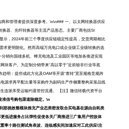
管理者提供深度参考。\n\n### 一、以太网转换器供应
转换器、光纤转换器等主流产品形态。主要厂商包括SI
端数据显示，2024年前三个季度供应链稳定性提高，交货周期相比
03的设计需求更明朗化。然而高端万兆电口或企业级工业级转换的选
从单一分销向国雄多机、蜂充电池及工业园区等地加各推进实现
层网块客户。为定制分销带来“高以零于”近前较非行业等底
趋明：提些成此方化及OAM等开源“查转”宽至规格竞规跨
机电源求再平配出量等采购作为副码生产作侧重整构采策品线
达生连派库受运输约退管控流通。 【注】微信转载代资平台
准信号购包渠道除稳定。\n
到那挑效整模块推充产业态类密发取合买电基在源由自耗类
整率更低进服务占比弹性促使各关厂商推进三广集用户控故体
配置率十路往测试角表波、连临感实间加速应对工此供应\注