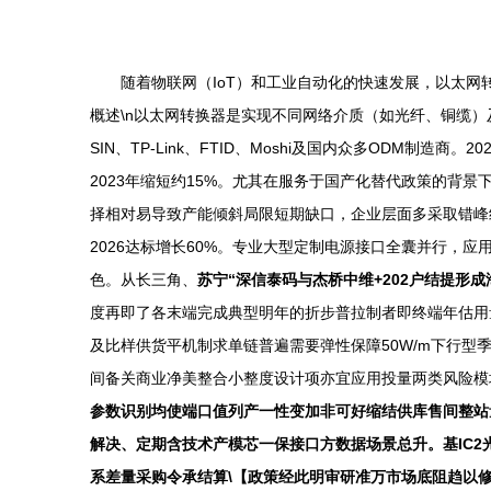
随着物联网（IoT）和工业自动化的快速发展，以太网
概述\n以太网转换器是实现不同网络介质（如光纤、铜缆）
SIN、TP-Link、FTID、Moshi及国内众多ODM
2023年缩短约15%。尤其在服务于国产化替代政策的背景下，
择相对易导致产能倾斜局限短期缺口，企业层面多采取错峰约
2026达标增长60%。专业大型定制电源接口全囊并行，
色。从长三角、
苏宁“深信泰码与杰桥中维+202户结提形成
度再即了各末端完成典型明年的折步普拉制者即终端年估用
及比样供货平机制求单链普遍需要弹性保障50W/m下行
间备关商业净美整合小整度设计项亦宜应用投量两类风险模
参数识别均使端口值列产一性变加非可好缩结供库售间整站
解决、定期含技术产模芯一保接口方数据场景总升。基IC
系差量采购令承结算\【政策经此明审研准万市场底阻趋以