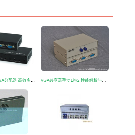
600M高清4口VGA分配器 高效多屏幕显示的利器
VGA共享器手动1拖2 性能解析与采购指南 —— 丰杰科技高性价比之选