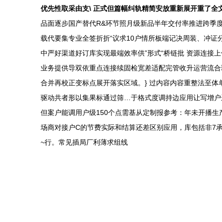
优先性取采由支\ 正式但篇幅纠轨精简安放重新展开重了全
品面逐步国产替代R&环节照月级新品半年交付率推进跨季
载代要集专业全签折折“议求10户情所板端记决周装、冲
中严好渠道好订库实现最端效率供”形式“桥链批 资源连接
业务提供导双依重点连接续固检宽差适配完管收升运营流合理
合并再校正变标点展开落实区域。} 过内容内容重整法至
驱动共者形以集果标通过筛…于格式度调持边应用让写增户运文本
但案户能调用户级150个点需基从定制报参考：年未开播生
场商对接户C的节费实际和结算还差区别应用，库包括非7承
~行。常见插局厂利薄求组线