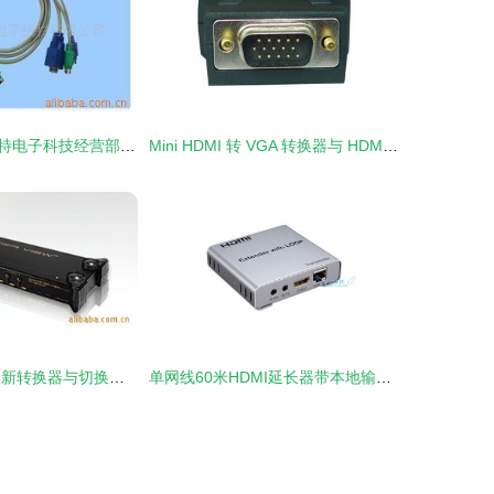
长沙市芙蓉区达特电子科技经营部 转换器与切换器产品全览
Mini HDMI 转 VGA 转换器与 HDMI 转 VGA 转换器切换器的选择与应用指南
杭州微浪科技 创新转换器与切换器解决方案引领信息技术革新
单网线60米HDMI延长器带本地输出功能详解 实现流畅信号远距离传输与高效切换